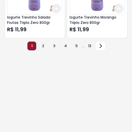
Add
Add
+
3
+
5
+
10
+
3
Iogurte Trevinho Salada
Iogurte Trevinho Morango
Frutas Triplo Zero 800gr
Triplo Zero 800gr
R$ 11,99
R$ 11,99
1
2
3
4
5
…
13