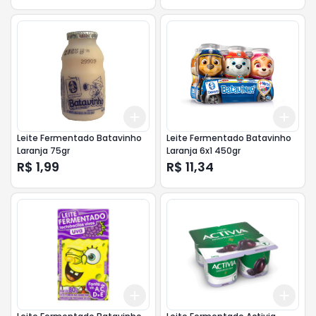
Add
Add
+
3
+
5
+
10
+
3
Leite Fermentado Batavinho
Leite Fermentado Batavinho
Laranja 75gr
Laranja 6x1 450gr
R$ 1,99
R$ 11,34
Add
Add
+
3
+
5
+
10
+
3