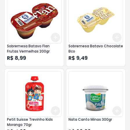
Add
Add
+
3
+
5
+
10
+
3
Sobremesa Batavo Flan
Sobremesa Batavo Chocolate
Frutas Vermelhas 200gr
Bco
R$ 8,99
R$ 9,49
Add
Add
+
3
+
5
+
10
+
3
Petit Suisse Trevinho Kids
Nata Canto Minas 300gr
Morango 70gr