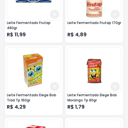
Add
Add
+
3
+
5
+
10
+
3
Leite Fermentado Frutap
Leite Fermentado Frutap 170gr
480gr
R$ 11,99
R$ 4,89
Add
Add
+
3
+
5
+
10
+
3
Leite Fermentado Elege Bob
Leite Fermentado Elege Bob
Trad Tp 160gr
Morango Tp 80gr
R$ 4,29
R$ 1,79