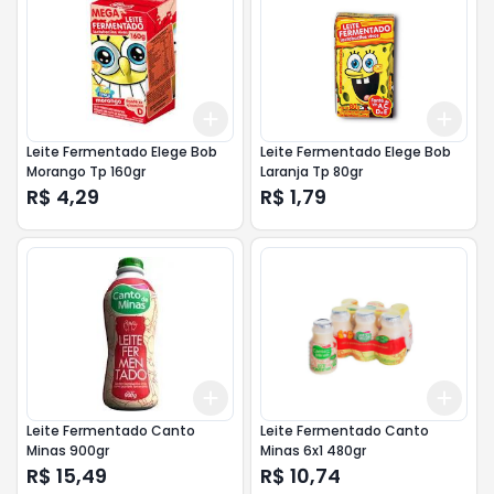
Add
Add
+
3
+
5
+
10
+
3
Leite Fermentado Elege Bob
Leite Fermentado Elege Bob
Morango Tp 160gr
Laranja Tp 80gr
R$ 4,29
R$ 1,79
Add
Add
+
3
+
5
+
10
+
3
Leite Fermentado Canto
Leite Fermentado Canto
Minas 900gr
Minas 6x1 480gr
R$ 15,49
R$ 10,74