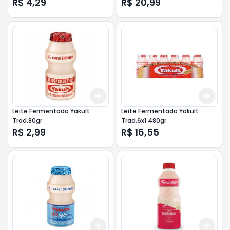
R$ 4,29
R$ 20,99
Add
Add
+
3
+
5
+
10
+
3
Leite Fermentado Yakult
Leite Fermentado Yakult
Trad.80gr
Trad.6x1 480gr
R$ 2,99
R$ 16,55
Add
Add
+
3
+
5
+
10
+
3