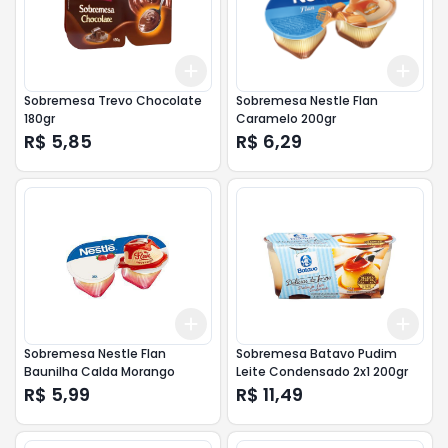
Add
Add
+
3
+
5
+
10
+
3
Sobremesa Trevo Chocolate
Sobremesa Nestle Flan
180gr
Caramelo 200gr
R$ 5,85
R$ 6,29
Add
Add
+
3
+
5
+
10
+
3
Sobremesa Nestle Flan
Sobremesa Batavo Pudim
Baunilha Calda Morango
Leite Condensado 2x1 200gr
R$ 5,99
R$ 11,49