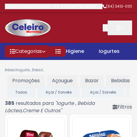
Celeiro Supermercado
-
Av. Coronel Fernando Barbosa
(64) 3413-0131
,
Morrinhos
Categorias
Higiene
Iogurtes
P
Início
Iogurte , Bebida Láctea,Creme E Outros
Promoções
Açougue
Bazar
Bebidas
Todos
Açai / Sorvete
Açai / Sorvete
A
385
resultados para
"
Iogurte , Bebida
Filtros
Láctea,Creme E Outros
"