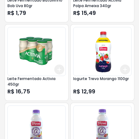
Leite Fermentado Batavinho
Leite Fermentado Activia
Bob Uva 80gr
Polpa Ameixa 340gr
R$ 1,79
R$ 15,49
Add
Add
+
3
+
5
+
10
+
3
Leite Fermentado Activia
Iogurte Trevo Morango 1100gr
450gr
R$ 16,75
R$ 12,99