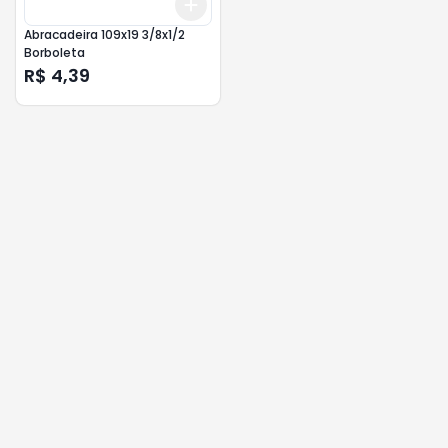
Add
+
3
+
5
+
10
Abracadeira 109x19 3/8x1/2
Borboleta
R$ 4,39