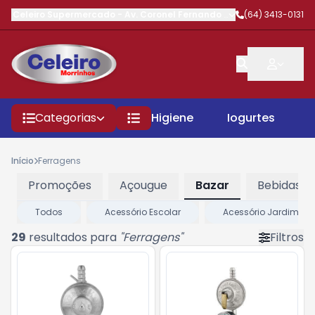
Celeiro Supermercado
-
Av. Coronel Fernando Barbosa
(64) 3413-0131
,
Morrinhos
Categorias
Higiene
Iogurtes
P
Início
Ferragens
Promoções
Açougue
Bazar
Bebidas
Todos
Acessório Escolar
Acessório Jardim / 
29
resultados para
"
Ferragens
"
Filtros