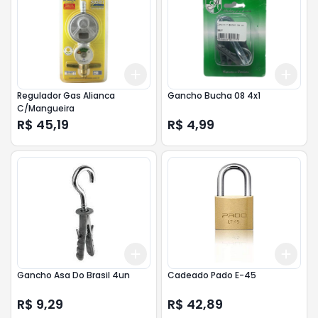
Add
Add
+
3
+
5
+
10
+
3
Regulador Gas Alianca
Gancho Bucha 08 4x1
C/Mangueira
R$ 45,19
R$ 4,99
Add
Add
+
3
+
5
+
10
+
3
Gancho Asa Do Brasil 4un
Cadeado Pado E-45
R$ 9,29
R$ 42,89