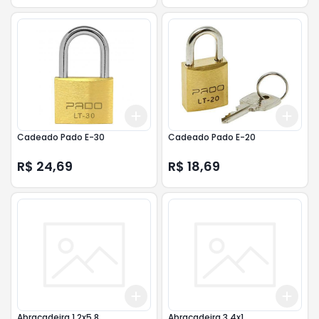
Add
Add
+
3
+
5
+
10
+
3
Cadeado Pado E-30
Cadeado Pado E-20
R$ 24,69
R$ 18,69
Add
Add
+
3
+
5
+
10
+
3
Abracadeira 1 2x5 8
Abracadeira 3 4x1