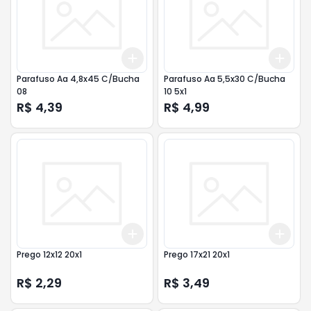
Add
Add
+
3
+
5
+
10
+
3
Parafuso Aa 4,8x45 C/Bucha
Parafuso Aa 5,5x30 C/Bucha
08
10 5x1
R$ 4,39
R$ 4,99
Add
Add
+
3
+
5
+
10
+
3
Prego 12x12 20x1
Prego 17x21 20x1
R$ 2,29
R$ 3,49