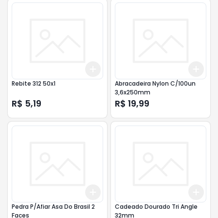
Add
Add
+
3
+
5
+
10
+
3
Rebite 312 50x1
Abracadeira Nylon C/100un
3,6x250mm
R$ 5,19
R$ 19,99
Add
Add
+
3
+
5
+
10
+
3
Pedra P/Afiar Asa Do Brasil 2
Cadeado Dourado Tri Angle
Faces
32mm