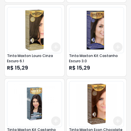
Add
Add
+
3
+
5
+
10
+
3
Tinta Maxton Louro Cinza
Tinta Maxton Kit Castanho
Escuro 6.1
Escuro 3.0
R$ 15,29
R$ 15,29
Add
Add
+
3
+
5
+
10
+
3
Tinta Maxton Kit Castanho
Tinta Maxton Econ Chocolate