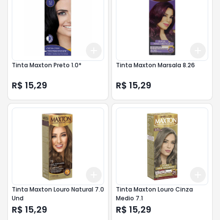
Add
Add
+
3
+
5
+
10
+
3
Tinta Maxton Preto 1.0*
Tinta Maxton Marsala 8.26
R$ 15,29
R$ 15,29
Add
Add
+
3
+
5
+
10
+
3
Tinta Maxton Louro Natural 7.0
Tinta Maxton Louro Cinza
Und
Medio 7.1
R$ 15,29
R$ 15,29