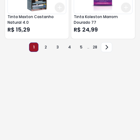
Add
Add
+
3
+
5
+
10
+
3
Tinta Maxton Castanho
Tinta Koleston Marrom
Natural 4.0
Dourado 77
R$ 15,29
R$ 24,99
1
2
3
4
5
…
28