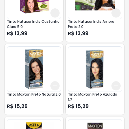
Add
Add
+
3
+
5
+
10
+
3
Tinta Natucor Indiv Castanho
Tinta Natucor Indiv Amora
Claro 5.0
Preta 2.0
R$ 13,99
R$ 13,99
Add
Add
+
3
+
5
+
10
+
3
Tinta Maxton Preto Natural 2.0
Tinta Maxton Preto Azulado
1.7
R$ 15,29
R$ 15,29