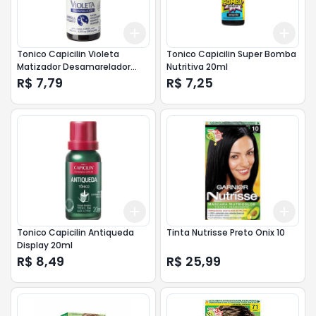
Add
Add
+
3
+
5
+
10
+
3
Tonico Capicilin Violeta
Tonico Capicilin Super Bomba
Matizador Desamarelador
Nutritiva 20ml
Display 20ml
R$ 7,79
R$ 7,25
Add
Add
+
3
+
5
+
10
+
3
Tonico Capicilin Antiqueda
Tinta Nutrisse Preto Onix 10
Display 20ml
R$ 8,49
R$ 25,99