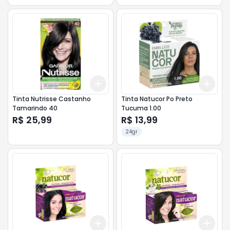
Add
Add
+
3
+
5
+
10
+
3
Tinta Nutrisse Castanho
Tinta Natucor Po Preto
Tamarindo 40
Tucuma 1.00
R$ 25,99
R$ 13,99
24gr
Add
Add
+
3
+
5
+
10
+
3