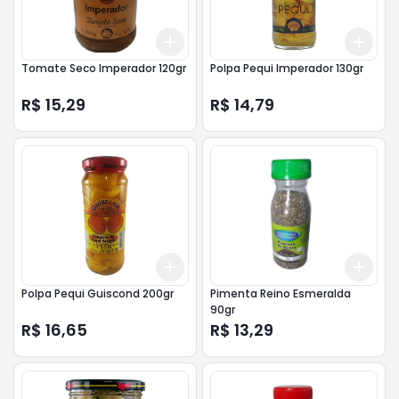
Add
Add
+
3
+
5
+
10
+
3
Tomate Seco Imperador 120gr
Polpa Pequi Imperador 130gr
R$ 15,29
R$ 14,79
Add
Add
+
3
+
5
+
10
+
3
Polpa Pequi Guiscond 200gr
Pimenta Reino Esmeralda
90gr
R$ 16,65
R$ 13,29