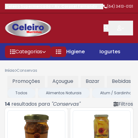
Celeiro Supermercado
-
Av. Coronel Fernando Barbosa
(64) 3413-0131
,
Morrinhos
Categorias
Higiene
Iogurtes
P
Início
Conservas
Promoções
Açougue
Bazar
Bebidas
Todos
Alimentos Naturais
Atum / Sardinha
14
resultados para
"
Conservas
"
Filtros