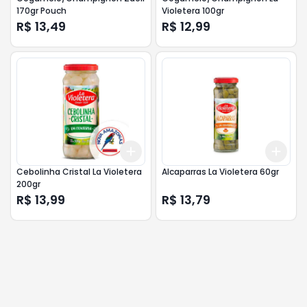
170gr Pouch
Violetera 100gr
R$ 13,49
R$ 12,99
Add
Add
+
3
+
5
+
10
+
3
Cebolinha Cristal La Violetera
Alcaparras La Violetera 60gr
200gr
R$ 13,99
R$ 13,79