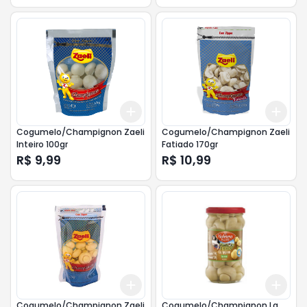
Add
Add
+
3
+
5
+
10
+
3
Cogumelo/Champignon Zaeli
Cogumelo/Champignon Zaeli
Inteiro 100gr
Fatiado 170gr
R$ 9,99
R$ 10,99
Add
Add
+
3
+
5
+
10
+
3
Cogumelo/Champignon Zaeli
Cogumelo/Champignon La