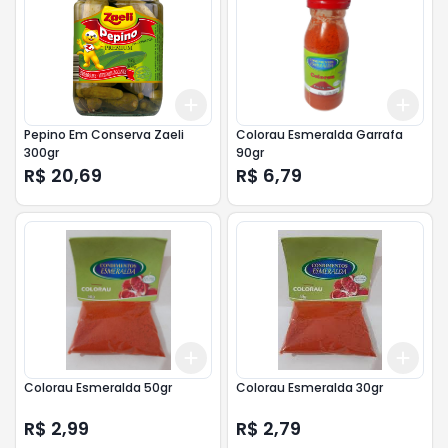
Add
Add
+
3
+
5
+
10
+
3
Pepino Em Conserva Zaeli
Colorau Esmeralda Garrafa
300gr
90gr
R$ 20,69
R$ 6,79
Add
Add
+
3
+
5
+
10
+
3
Colorau Esmeralda 50gr
Colorau Esmeralda 30gr
R$ 2,99
R$ 2,79