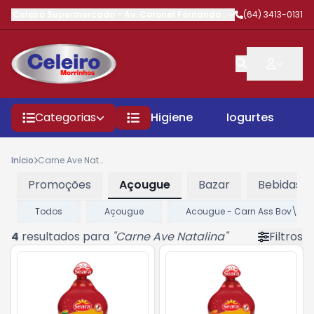
Celeiro Supermercado
-
Av. Coronel Fernando Barbosa
(64) 3413-0131
,
Morrinhos
Categorias
Higiene
Iogurtes
P
Início
Carne Ave Natalina
Promoções
Açougue
Bazar
Bebidas
Todos
Açougue
Acougue - Carn Ass Bov\Sui
4
resultados para
"
Carne Ave Natalina
"
Filtros