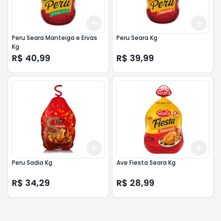
Add
Add
+
3
+
5
+
10
+
3
Peru Seara Manteiga e Ervas
Peru Seara Kg
Kg
R$ 40,99
R$ 39,99
Add
Add
+
3
+
5
+
10
+
3
Peru Sadia Kg
Ave Fiesta Seara Kg
R$ 34,29
R$ 28,99