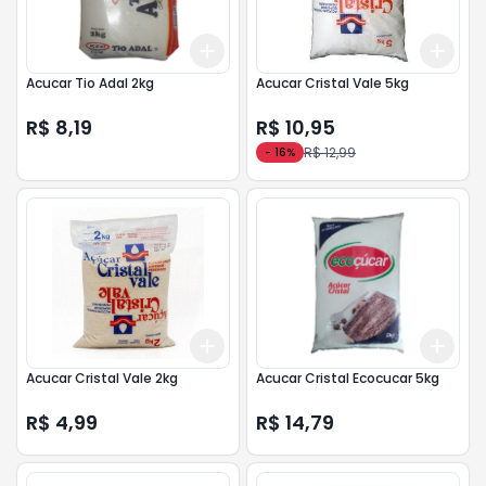
Add
Add
+
3
+
5
+
10
+
3
Acucar Tio Adal 2kg
Acucar Cristal Vale 5kg
R$ 8,19
R$ 10,95
R$ 12,99
-
16
%
Add
Add
+
3
+
5
+
10
+
3
Acucar Cristal Vale 2kg
Acucar Cristal Ecocucar 5kg
R$ 4,99
R$ 14,79