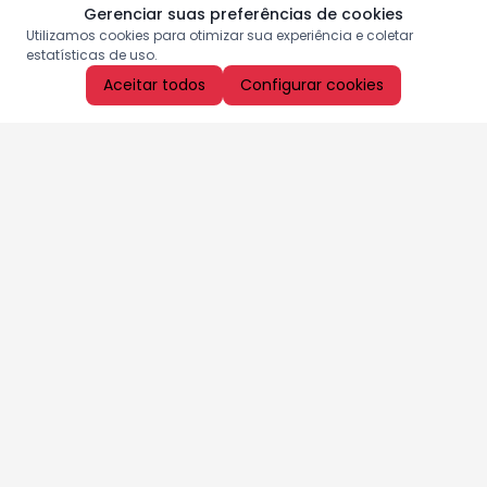
Gerenciar suas preferências de cookies
Utilizamos cookies para otimizar sua experiência e coletar
estatísticas de uso.
Aceitar todos
Configurar cookies
Aproveite as nossas promoções!
Cadastre seu e-mail e receba ofertas exclusivas.
QUERO RECEBER