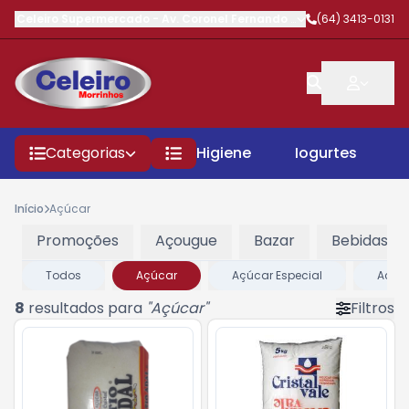
Celeiro Supermercado
-
Av. Coronel Fernando Barbosa
(64) 3413-0131
,
Morrinhos
Categorias
Higiene
Iogurtes
P
Início
Açúcar
Promoções
Açougue
Bazar
Bebidas
Todos
Açúcar
Açúcar Especial
Acuc
8
resultados para
"
Açúcar
"
Filtros