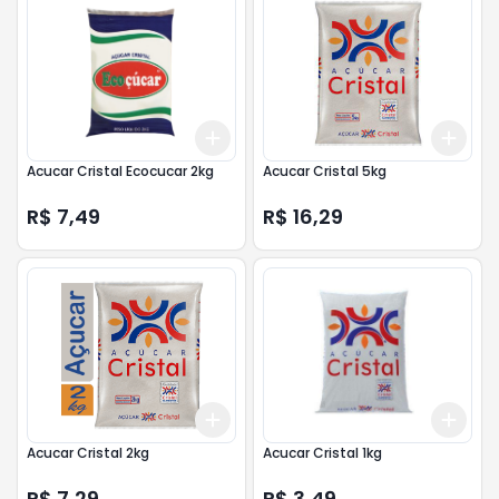
Add
Add
+
3
+
5
+
10
+
3
Acucar Cristal Ecocucar 2kg
Acucar Cristal 5kg
R$ 7,49
R$ 16,29
Add
Add
+
3
+
5
+
10
+
3
Acucar Cristal 2kg
Acucar Cristal 1kg
R$ 7,29
R$ 3,49